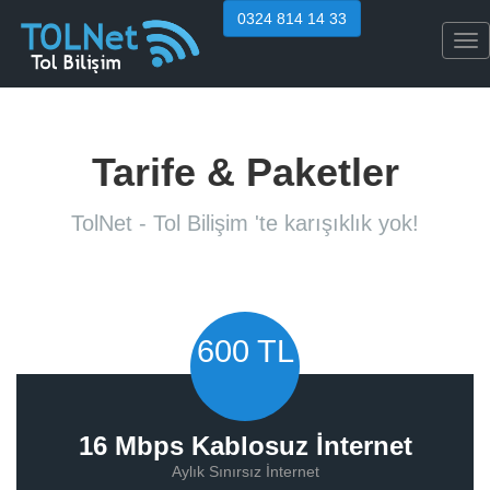
0324 814 14 33
Tog
nav
Tarife & Paketler
TolNet - Tol Bilişim 'te karışıklık yok!
600 TL
16 Mbps Kablosuz İnternet
Aylık Sınırsız İnternet