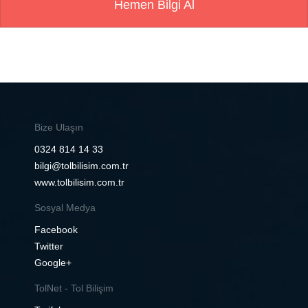
Hemen Bilgi Al
Bize Ulaşın
0324 814 14 33
bilgi@tolbilisim.com.tr
www.tolbilisim.com.tr
Sosyal Medya
Facebook
Twitter
Google+
TolNet - Tol Bilişim